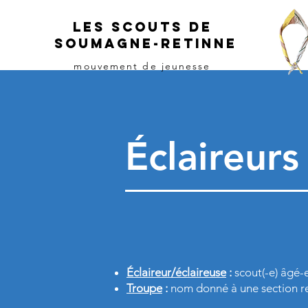
les Scouts de
Soumagne-Retinne
mouvement
de
jeunesse
Éclaireurs
Éclaireur/éclaireuse
:
scout(-e) âgé-e
Troupe
:
nom donné à une section reg