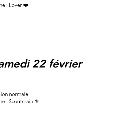
e : Lover ❤️
amedi 22 février
Agenda
ion normale
e : Scoutmain ⚜️