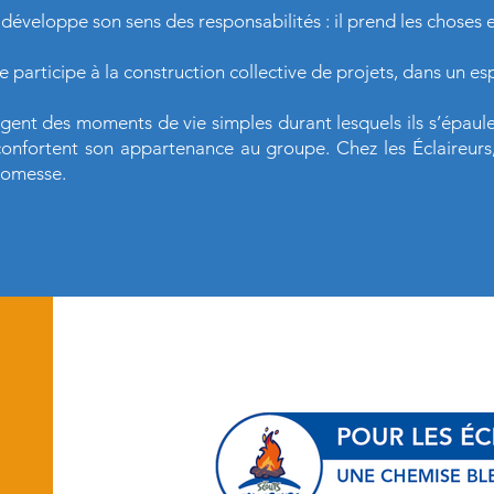
développe son sens des responsabilités : il prend les choses 
se participe à la construction collective de projets, dans un esp
tagent des moments de vie simples durant lesquels ils s’épaul
ui confortent son appartenance au groupe. Chez les Éclaireur
romesse.