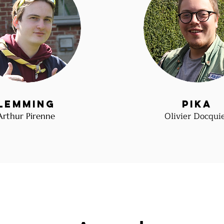
LemminG
Pika
Olivier Docqui
Arthur Pirenne