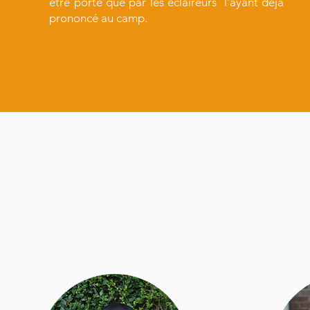
être porté que par les éclaireurs
l’ayant déjà
prononcé au camp.